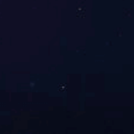
乐动网
乐动网页版
求：
查看详
哪些化