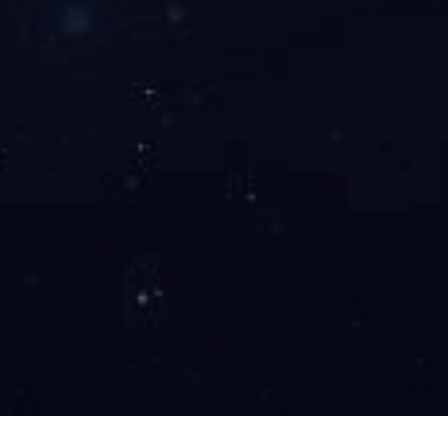
石油化工、
理的具体说
查看详
非标容
济宁非标容
查看详