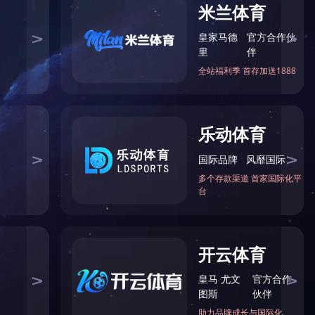
压力容器
塔器
管道安装
LAY
体的综合性企业