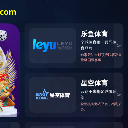
网站乐动网
产品展示
乐动网页版-
页版
乐动（中
国）
乐动网页版-乐
动（中国）