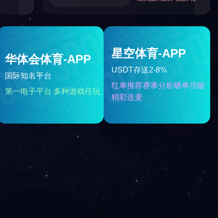
上一页
下一页
产品分类
Product
反应釜
乐动网页版-乐动（中国）
换热器
非标容器
压力容器
塔器
船用金属配件
撬装多功能集油器
化工设备及管道安装