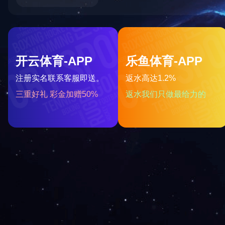
总计1页 [
1
]
微信
手机站
微信二维码
查看手机站