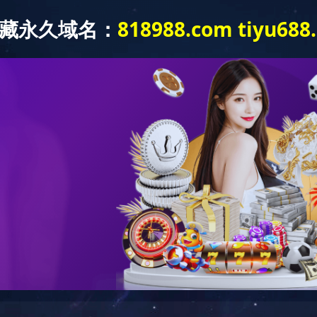
5375526
工程案例
新闻资讯
厂房展示
车间设备