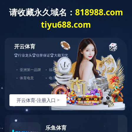
乐动网页版
欢迎光临乐动网页版-乐动（中国） 官网，全国咨询热线：18605375
网站乐动网页版
公司简介
产品展示
工程
>
您现在的位置：
网站乐动网页版
化工设备及管道安装
乐动网页版-乐动（中